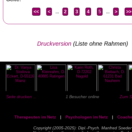
<<
<
...
2
3
4
5
...
>
>>
Druckversion
(Liste ohne Rahmen)
Seite drucken ...
1 Besucher online
Zum Se
Therapeuten im Netz
|
Psychologen im Netz
|
Coache
Copyright (2005-2025): Dipl.-Psych. Manfred Soeder