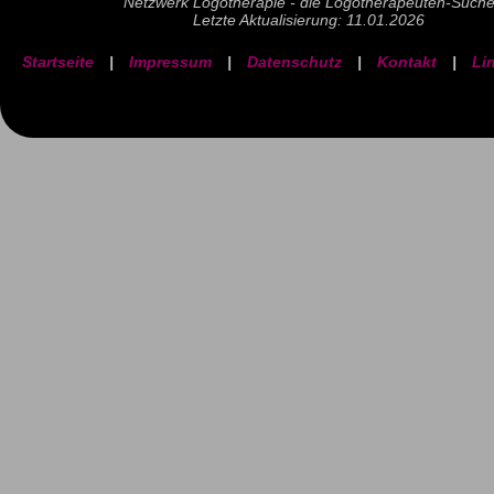
Netzwerk Logotherapie - die Logotherapeuten-Such
Letzte Aktualisierung: 11.01.2026
Startseite
|
Impressum
|
Datenschutz
|
Kontakt
|
Li