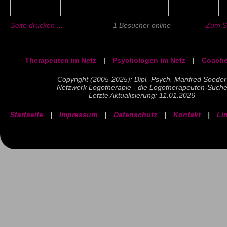
Seite drucken ...
1 Besucher online
Zum Se
Therapeuten im Netz
|
Psychologen im Netz
|
Coache
Copyright (2005-2025): Dipl.-Psych. Manfred Soeder
Netzwerk Logotherapie - die Logotherapeuten-Such
Letzte Aktualisierung: 11.01.2026
Startseite
|
Impressum
|
Datenschutz
|
Kontakt
|
Li