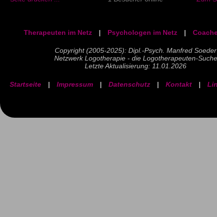
Therapeuten im Netz
|
Psychologen im Netz
|
Coache
Copyright (2005-2025): Dipl.-Psych. Manfred Soeder
Netzwerk Logotherapie - die Logotherapeuten-Such
Letzte Aktualisierung: 11.01.2026
Startseite
|
Impressum
|
Datenschutz
|
Kontakt
|
Li