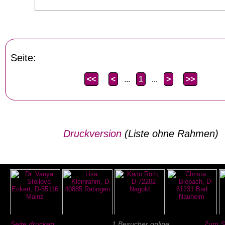
Seite:
<<
<
...
1
...
>
>>
Druckversion
(Liste ohne Rahmen)
Seite drucken ...
1 Besucher online
Zum Se