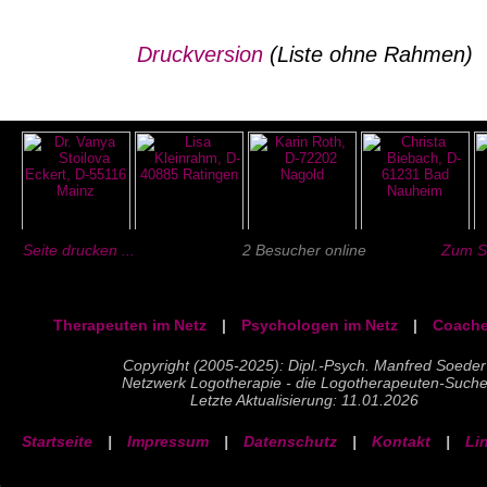
Druckversion
(Liste ohne Rahmen)
Seite drucken ...
2 Besucher online
Zum Se
Therapeuten im Netz
|
Psychologen im Netz
|
Coache
Copyright (2005-2025): Dipl.-Psych. Manfred Soeder
Netzwerk Logotherapie - die Logotherapeuten-Such
Letzte Aktualisierung: 11.01.2026
Startseite
|
Impressum
|
Datenschutz
|
Kontakt
|
Li