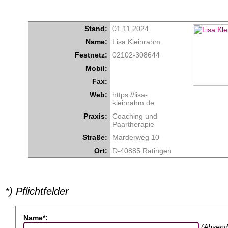
Stand:
01.11.2024
Name:
Lisa Kleinrahm
Festnetz:
02102-308644
Mobil:
Fax:
Web:
https://lisa-
kleinrahm.de
Praxis:
Coaching und
Paartherapie
Straße:
Marderweg 10
Ort:
D-40885 Ratingen
*) Pflichtfelder
Name*:
(Absend